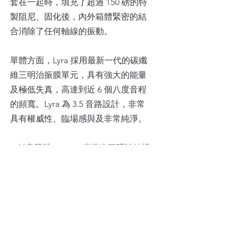
套在一起時，填充了超過 150 磅的特
製阻尼、固化後，內外箱體緊密的結
合消除了任何軸線的振動。
單體方面，Lyra 採用最新一代的碳纖
維三明治振膜單元，具有強大的能量
及極低失真，高達到近 6 個八度音程
的頻寬。Lyra 為 3.5 音路設計，非常
具有權威性、臨場感與及非常純淨。
● 低音單體: 2 x 10″ 碳纖維三明治結構
● 中音單體: 2 x 6″ 碳纖維三明治結構
● 高音單體: 1 x 1″ 鈹高音單體
(WaveGuide)
● 效率: 90 dB SPL / 2.83 v
● 最小擴大機功率: 30 watts